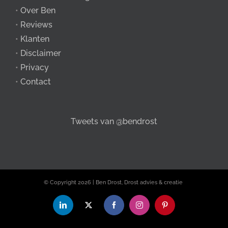
•
Over Ben
•
Reviews
•
Klanten
•
Disclaimer
•
Privacy
•
Contact
Tweets van @bendrost
© Copyright
2026 | Ben Drost, Drost advies & creatie
LinkedIn
X
Facebook
Instagram
Pinterest