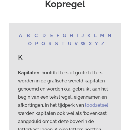
Kopregel
A
B
C
D
E
F
G
H
I
J
K
L
M
N
O
P
Q
R
S
T
U
V
W
X Y Z
K
Kapitalen
: hoofdletters of grote letters
worden in de grafische wereld kapitalen
genoemd en worden o.a. gebruikt aan het
begin van een tekstregel, eigennamen en
afkortingen. In het tijdperk van
loodzetsel
werden kapitalen ook wel als ‘bovenkast’
aangeduid omdat deze bovenin de
letterkast lagen. Kleine letters heetten