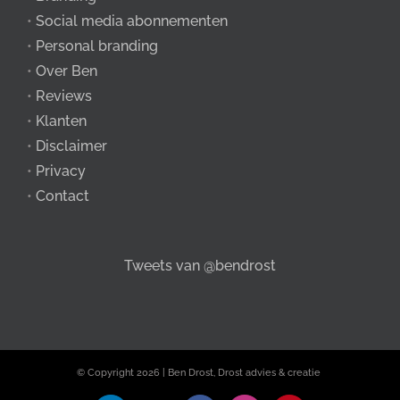
•
Social media abonnementen
•
Personal branding
•
Over Ben
•
Reviews
•
Klanten
•
Disclaimer
•
Privacy
•
Contact
Tweets van @bendrost
© Copyright
2026 | Ben Drost, Drost advies & creatie