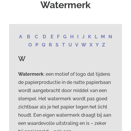
Watermerk
A
B
C
D
E
F
G
H
I
J
K
L
M
N
O
P
Q
R
S
T
U
V
W
X Y Z
W
Watermerk
: een motief of logo dat tijdens
de papierproductie in de natte papierbaan
wordt aangebracht door middel van een
stempel. Het watermerk wordt pas goed
zichtbaar als je het papier tegen het licht
houdt. Een eigen watermerk draagt bij aan
een waardevolle uitstraling en is – zeker