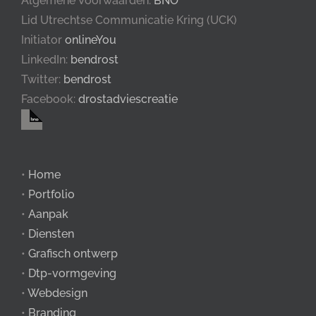
Algemene Voorwaarden:
BNO
Lid Utrechtse Communicatie Kring (UCK)
Initiator
onlineYou
LinkedIn:
bendrost
Twitter:
bendrost
Facebook:
drostadviescreatie
•
Home
•
Portfolio
•
Aanpak
•
Diensten
•
Grafisch ontwerp
•
Dtp-vormgeving
•
Webdesign
•
Branding