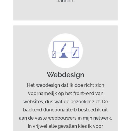
aanbod.
Diensten Drost advies &
creatie
Grafisch ontwerp
Webdesign
Webdesign
Marketingcommunicatie
Branding
Het webdesign dat ik doe richt zich
voornamelijk op het front-end van
websites, dus wat de bezoeker ziet. De
backend (functionaliteit) besteed ik uit
aan de vaste webbouwers in mijn netwerk.
In vrijwel alle gevallen kies ik voor