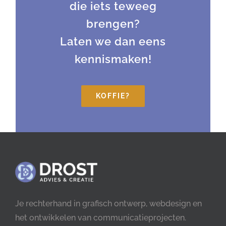
die iets teweeg
brengen?
Laten we dan eens
kennismaken!
KOFFIE?
Je rechterhand in grafisch ontwerp, webdesign en
het ontwikkelen van communicatieprojecten.