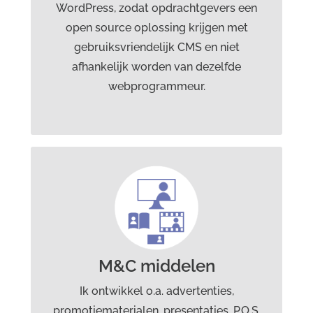
WordPress, zodat opdrachtgevers een
open source oplossing krijgen met
gebruiksvriendelijk CMS en niet
afhankelijk worden van dezelfde
webprogrammeur.
Diensten Drost advies &
creatie
Grafisch ontwerp
Webdesign
M&C middelen
Marketingcommunicatie
Branding
Ik ontwikkel o.a. advertenties,
promotiematerialen, presentaties, P.O.S.