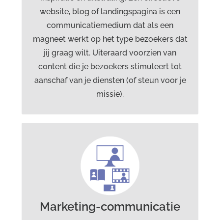
website, blog of landingspagina is een
communicatiemedium dat als een
magneet werkt op het type bezoekers dat
jij graag wilt. Uiteraard voorzien van
content die je bezoekers stimuleert tot
aanschaf van je diensten (of steun voor je
missie).
Diensten Drost advies &
creatie
Grafisch ontwerp
Webdesign
Marketing-communicatie
Marketingcommunicatie