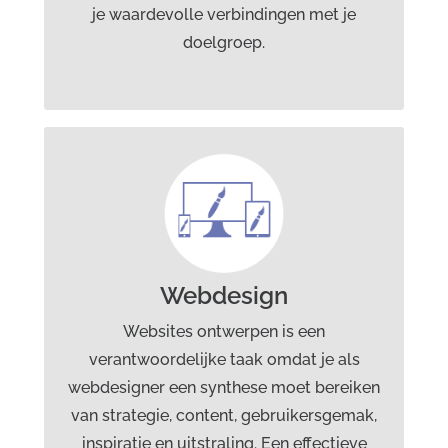
je waardevolle verbindingen met je
doelgroep.
Diensten Drost advies &
creatie
Grafisch ontwerp
Webdesign
Webdesign
Marketingcommunicatie
Branding
Websites ontwerpen is een
verantwoordelijke taak omdat je als
webdesigner een synthese moet bereiken
van strategie, content, gebruikersgemak,
inspiratie en uitstraling. Een effectieve