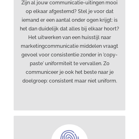
Branding
Zijn al jouw communicatie-uitingen mooi
op elkaar afgestemd? Stel je voor dat
NIEUW:
iemand er een aantal onder ogen krijgt: is
het dan duidelijk dat alles bij elkaar hoort?
Social media content abonnementen
Het uitwerken van een huisstijl naar
Voor wie structureel aanwezig wil zijn op
marketingcommunicatie middelen vraagt
social media zonder er tijd aan te
gevoel voor consistentie zonder in 'copy-
besteden!
paste' uniformiteit te vervallen. Zo
communiceer je ook het beste naar je
doelgroep: consistent maar niet uniform.
Diensten Drost advies &