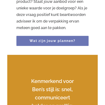
product? Staat jouw aanbod voor een
unieke waarde voor je doelgroep? Als je
deze vraag positief kunt beantwoorden
adviseer ik om de verpakking ervan
meteen goed aan te pakken.
Wat zijn jouw plannen?
Hij houdt de lijntjes
Ben werkt op ieder
Kenmerkend voor
kort, komt altijd zijn
Ben’s stijl is: snel,
gewenst niveau
(strategie/uitwerking)
afspraken na en
communiceert