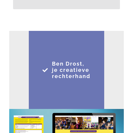
Ben Drost,
je creatieve
rechterhand