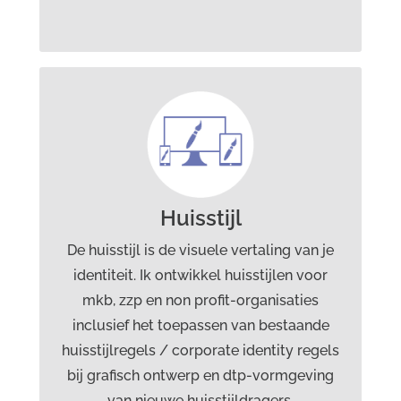
Dit kan ik voor je doen op het
gebied van
huisstijlontwikkeling:
Visitekaartje, briefpapier, envelop, with
Huisstijl
compliments card,
De huisstijl is de visuele vertaling van je
bewegwijzering/signing, productblad,
identiteit. Ik ontwikkel huisstijlen voor
presentatiemap, Wordtemplate,
mkb, zzp en non profit-organisaties
cursusmateriaal, lesmateriaal, social
inclusief het toepassen van bestaande
media headers en huisstijl handboek. Ook
huisstijlregels / corporate identity regels
de branding die de basis vormt van de
bij grafisch ontwerp en dtp-vormgeving
huisstijl maakt deel uit van mijn
van nieuwe huisstijldragers.