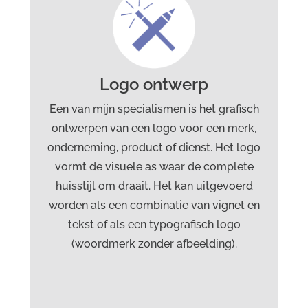
gebied van logo ontwerp:
Grafisch ontwerp van een nieuw logo voor
online en offline toepassingen met een
Logo ontwerp
technische uitvoering als vectorbestand
(eps, ai) en pixelbestand (jpg, png).
Een van mijn specialismen is het grafisch
Desgewenst verzorg ik ook versies die
ontwerpen van een logo voor een merk,
aangepast zijn op speciale druktechnieken
onderneming, product of dienst. Het logo
zoals stempeldruk voor een
vormt de visuele as waar de complete
relatiegeschenk of groot formaat
huisstijl om draait. Het kan uitgevoerd
plotwerk voor een ruimtelijk object.
worden als een combinatie van vignet en
tekst of als een typografisch logo
(woordmerk zonder afbeelding).