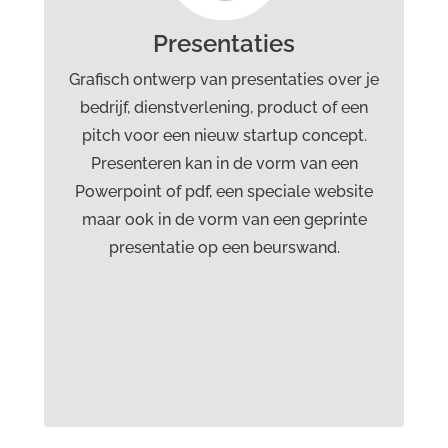
Powerpoint presentatie en template,
Presentaties
Adobe Acrobat pdf, pdf-downloadable,
Grafisch ontwerp van presentaties over je
Slideshare presentatie, Infographic, eBook,
bedrijf, dienstverlening, product of een
landingspagina, animatie concept en
pitch voor een nieuw startup concept.
bedrijfsfilm. Daarnaast ook geprinte
Presenteren kan in de vorm van een
presentaties op panelen, foamborden,
Powerpoint of pdf, een speciale website
rollup banners en grootformaat
maar ook in de vorm van een geprinte
beurswanden.
presentatie op een beurswand.