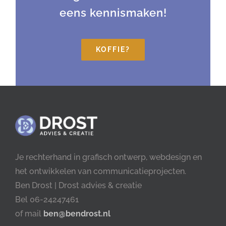
eens kennismaken!
KOFFIE?
Je rechterhand in grafisch ontwerp, webdesign en
het ontwikkelen van communicatieprojecten.
Ben Drost | Drost advies & creatie
Bel 06-24247461
of mail
ben@bendrost.nl