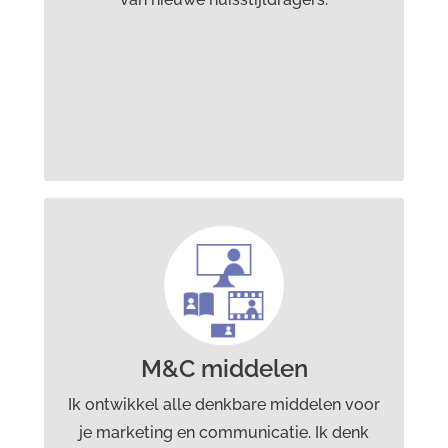
werkgebied.
Dit kan ik voor je ontwerpen op
het gebied van
marketingcommunicatie:
Brochure, flyer, promotiemateriaal, direct
M&C middelen
mail, e-mailing, banner, jaarverslag,
Ik ontwikkel alle denkbare middelen voor
advertentie, poster, uitnodiging, ruimtelijk
je marketing en communicatie. Ik denk
object, nieuwsbrief, whitepaper en visuele