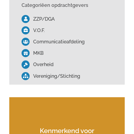
Categoriëen opdrachtgevers
ZZP/DGA
V.O.F.
Communicatieafdeling
MKB
Overheid
Vereniging/Stichting
Hij houdt de lijntjes
Ben werkt op ieder
Kenmerkend voor