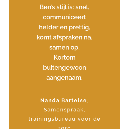
kort, komt altijd zijn
Ben’s stijl is: snel,
gewenst niveau
(strategie/uitwerking)
afspraken na en
communiceert
en is daarmee een
helder en prettig,
managet de
verwachtingen aan
komt afspraken na,
creatieve
rechterhand voor
mijn kant goed.
samen op.
elke onderneming
Kortom: Ben is the
Kortom
die aan de weg wil
buitengewoon
man!
timmeren. Ik kan zijn
aangenaam.
inzet van harte
Ezra Drost-Kanitz
aanbevelen.
Communicatieadviseur
Nanda Bartelse
,
ProRail
Samenspraak,
trainingsbureau voor de
Arthur Meerwaldt
zorg