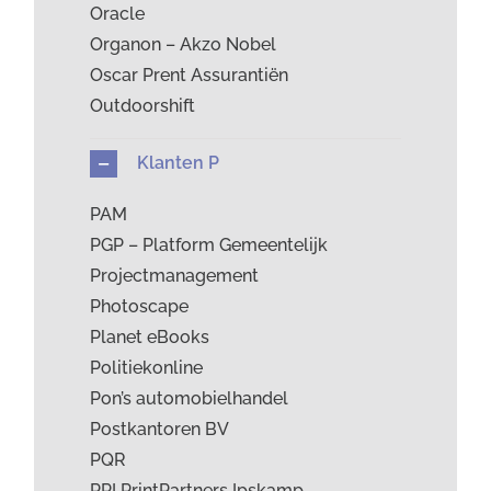
Oracle
Organon – Akzo Nobel
Oscar Prent Assurantiën
Outdoorshift
Klanten P
PAM
PGP – Platform Gemeentelijk
Projectmanagement
Photoscape
Planet eBooks
Politiekonline
Pon’s automobielhandel
Postkantoren BV
PQR
PPI PrintPartners Ipskamp