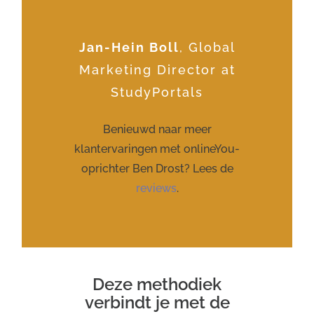
Jan-Hein Boll
,
Global
Marketing Director at
StudyPortals
Benieuwd naar meer
klantervaringen met onlineYou-
oprichter Ben Drost? Lees de
reviews
.
Deze methodiek
verbindt je met de