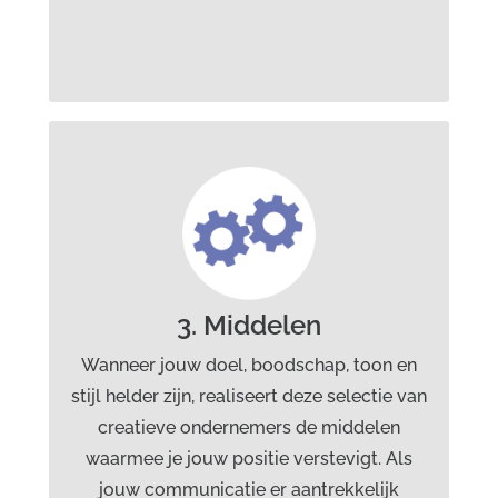
Meer informatie vind je op
www.onlineyou.nl
Specialisten middelen:
Anoeska Hagenstein
eventorganisator
Sigrid van der Hoeven
3. Middelen
social media trainer
Wanneer jouw doel, boodschap, toon en
Frans Hofmeester
stijl helder zijn, realiseert deze selectie van
filmer, videoproducent
creatieve ondernemers de middelen
waarmee je jouw positie verstevigt. Als
Chris Schwencke
jouw communicatie er aantrekkelijk