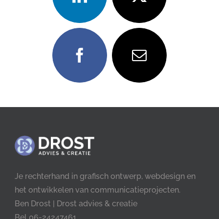
Je rechterhand in grafisch ontwerp, webdesign en
het ontwikkelen van communicatieprojecten.
Ben Drost | Drost advies & creatie
Bel 06-24247461