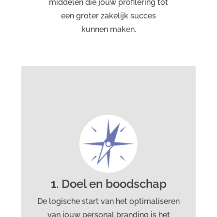
middelen die jouw profilering tot
een groter zakelijk succes
kunnen maken.
Specialisten doel en
boodschap:
Ben Drost
communicatieadviseur / personal
branding adviseur, grafisch ontwerper
Jim Golstein
1. Doel en boodschap
carrièregids / loopbaancoach
De logische start van het optimaliseren
Lorraine Vesterink
van jouw personal branding is het