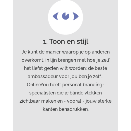
Specialisten toon en stijl:
Tijn van Ewijk
aantrekkingskracht coach (‘flirtcoach’),
spreker, auteur
1. Toon en stijl
Annelies Karman
personal organizer, ceo support
Je kunt de manier waarop je op anderen
overkomt, in lijn brengen met hoe je zelf
Judith Keessen
het liefst gezien wilt worden; de beste
portretfotograaf, bedrijfsreportages
ambassadeur voor jou ben je zelf...
OnlineYou heeft personal branding-
Monique Kuipers
specialisten die je blinde vlekken
personal health coach
zichtbaar maken en - vooral - jouw sterke
kanten benadrukken.
Jurgen Latijnhowers
mediatrainer, presentatietrainer