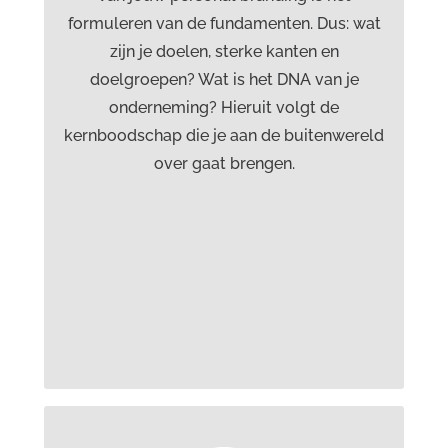
ondernemingsplan coach, spreker, startup
formuleren van de fundamenten. Dus: wat
specialist
zijn je doelen, sterke kanten en
doelgroepen? Wat is het DNA van je
Riet de Vlieger
onderneming? Hieruit volgt de
certified image consultant,
kernboodschap die je aan de buitenwereld
presentatiecoach
over gaat brengen.
Meer informatie over deze personal
branding experts die jouw doel en
boodschap scherp maken vind je op
www.onlineyou.nl