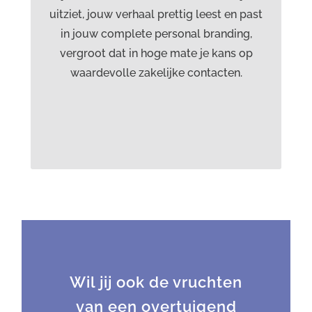
acquisitiespecialist, stemacteur
uitziet, jouw verhaal prettig leest en past
in jouw complete personal branding,
Jacquelien Vroemen
vergroot dat in hoge mate je kans op
tekstschrijver, eindredacteur, interviewer
waardevolle zakelijke contacten.
en ontwikkelaar lesmateriaal
Meer informatie vind je op
www.onlineyou.nl
Wil jij ook de vruchten
van een overtuigend