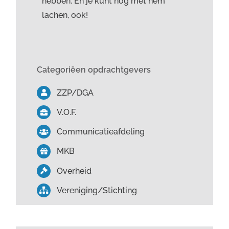
hebben. En je kunt nog met hem
lachen, ook!
Categoriëen opdrachtgevers
ZZP/DGA
V.O.F.
Communicatieafdeling
MKB
Overheid
Vereniging/Stichting