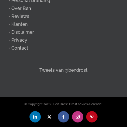
•
Personal branding
•
Over Ben
•
Reviews
•
Klanten
•
Disclaimer
•
Privacy
•
Contact
Tweets van @bendrost
© Copyright
2026 | Ben Drost, Drost advies & creatie
LinkedIn
X
Facebook
Instagram
Pinterest