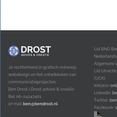
Lid BNO Be
Nederlands
Algemene 
Je rechterhand in grafisch ontwerp,
Lid Utrech
webdesign en het ontwikkelen van
(UCK)
communicatieprojecten.
Initiator
onl
Ben Drost | Drost advies & creatie
LinkedIn:
be
Bel 06-24247461
Twitter:
ben
of mail
ben@bendrost.nl
Facebook: