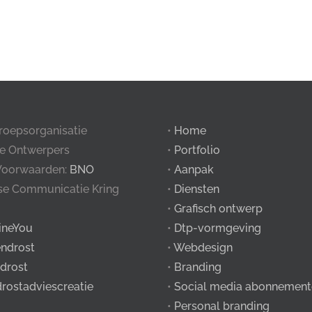
roepsorganisatie
•
Home
e Ontwerpers
•
Portfolio
Voorwaarden:
BNO
•
Aanpak
tse Communicatie Kring
•
Diensten
•
Grafisch ontwerp
ineYou
•
Dtp-vormgeving
ndrost
•
Webdesign
drost
•
Branding
drostadviescreatie
•
Social media abonnement
•
Personal branding