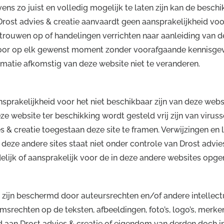
ns zo juist en volledig mogelijk te laten zijn kan de beschi
ost advies & creatie aanvaardt geen aansprakelijkheid voor
rouwen op of handelingen verrichten naar aanleiding van de 
voor op elk gewenst moment zonder voorafgaande kennisgevi
ormatie afkomstig van deze website niet te veranderen.
sprakelijkheid voor het niet beschikbaar zijn van deze websi
e website ter beschikking wordt gesteld vrij zijn van viruss
s & creatie toegestaan deze site te framen. Verwijzingen en l
deze andere sites staat niet onder controle van Drost advie
delijk of aansprakelijk voor de in deze andere websites opg
 zijn beschermd door auteursrechten en/of andere intellect
msrechten op de teksten, afbeeldingen, foto’s, logo’s, merk
 aan Drost advies & creatie of eigendom van derden doch in