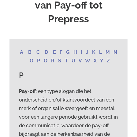
van Pay-off tot
Prepress
A
B
C
D
E
F
G
H
I
J
K
L
M
N
O
P
Q
R
S
T
U
V
W
X Y Z
P
Pay-off
: een type slogan die het
onderscheid en/of klantvoordeel van een
merk of organisatie weergeeft en meestal
voor een langere periode gebruikt wordt in
de communicatie, waardoor de pay-off
bijdraagt aan de herkenbaarheid van de