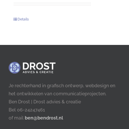
Details
Je rechterhand in grafisch ontwerp, webdesign en
het ontwikkelen van communicatieprojecten.
Ben Drost | Drost advies & creatie
Bel 06-24247461
of mail
ben@bendrost.nl