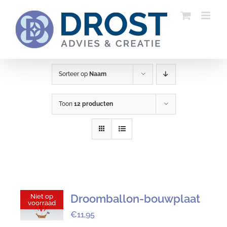
Ga
naar
inhoud
Sorteer op
Naam
Toon
12 producten
Droomballon-bouwplaat
Niet op
voorraad
€
11,95