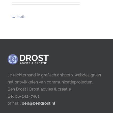
Details
Je rechterhand in grafisch ontwerp, webdesign en
het ontwikkelen van communicatieprojecten.
Ben Drost | Drost advies & creatie
Bel 06-24247461
of mail
ben@bendrost.nl