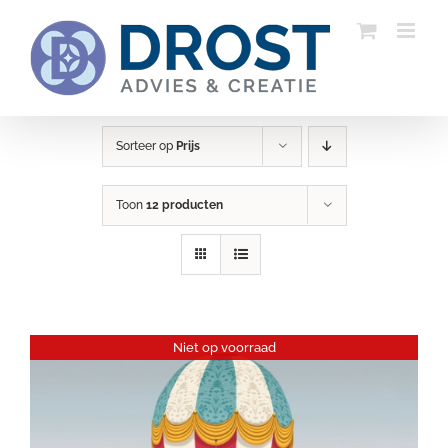
Ga
naar
inhoud
Sorteer op
Prijs
Toon
12 producten
Niet op voorraad