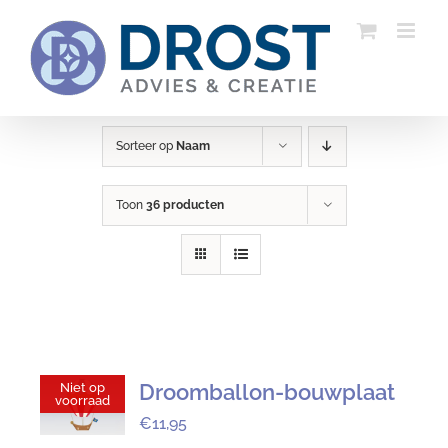
Ga
naar
inhoud
Sorteer op
Naam
Toon
36 producten
Droomballon-bouwplaat
Niet op
voorraad
€
11,95