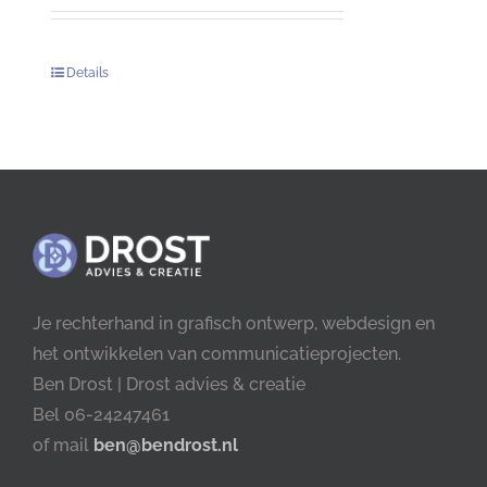
Details
Je rechterhand in grafisch ontwerp, webdesign en
het ontwikkelen van communicatieprojecten.
Ben Drost | Drost advies & creatie
Bel 06-24247461
of mail
ben@bendrost.nl