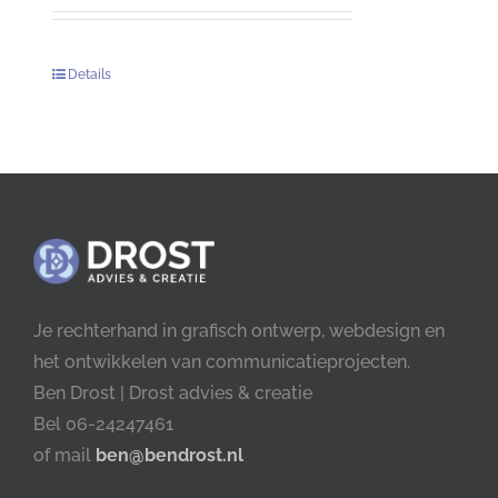
Details
Je rechterhand in grafisch ontwerp, webdesign en
het ontwikkelen van communicatieprojecten.
Ben Drost | Drost advies & creatie
Bel 06-24247461
of mail
ben@bendrost.nl