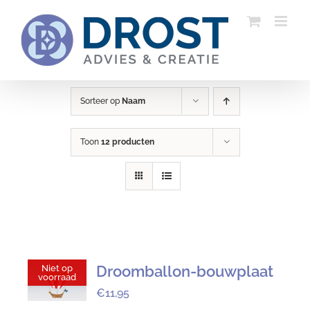
Ga
naar
inhoud
Sorteer op
Naam
Toon
12 producten
Droomballon-bouwplaat
Niet op
voorraad
€
11,95