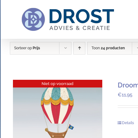
Ga
naar
inhoud
Sorteer op
Prijs
Toon
24 producten
Droom
Niet op voorraad
€
11,95
Details