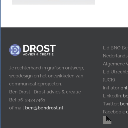
Lid BNO Be
Nederlands
Algemene 
Je rechterhand in grafisch ontwerp,
Lid Utrech
webdesign en het ontwikkelen van
(UCK)
communicatieprojecten.
Initiator
onl
Ben Drost | Drost advies & creatie
LinkedIn:
be
Bel 06-24247461
Twitter:
ben
of mail
ben@bendrost.nl
Facebook: