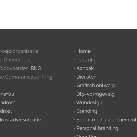
roepsorganisatie
•
Home
e Ontwerpers
•
Portfolio
Voorwaarden:
BNO
•
Aanpak
tse Communicatie Kring
•
Diensten
•
Grafisch ontwerp
ineYou
•
Dtp-vormgeving
ndrost
•
Webdesign
drost
•
Branding
drostadviescreatie
•
Social media abonnement
•
Personal branding
•
Over Ben