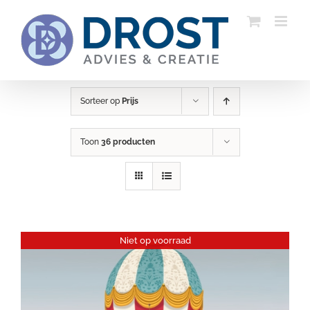
Ga
naar
inhoud
Sorteer op
Prijs
Toon
36 producten
Niet op voorraad