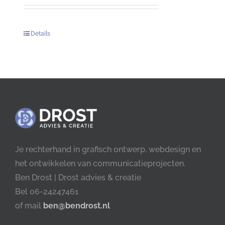
Details
Je rechterhand in grafisch ontwerp, webdesign en
het ontwikkelen van communicatieprojecten.
Ben Drost | Drost advies & creatie
Bel 06-24247461
of mail
ben@bendrost.nl