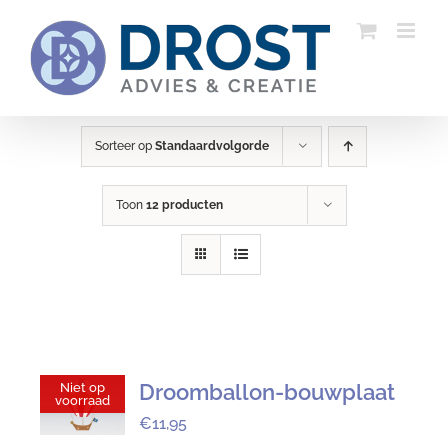
Ga
naar
inhoud
Sorteer op
Standaardvolgorde
Toon
12 producten
Droomballon-bouwplaat
Niet op
voorraad
€
11,95