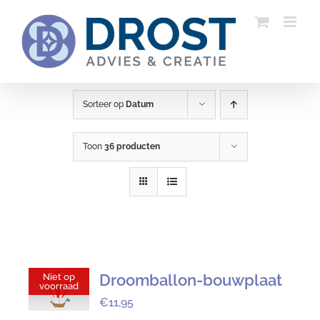
Ga
naar
inhoud
Sorteer op
Datum
Toon
36 producten
Droomballon-bouwplaat
Niet op
voorraad
€
11,95