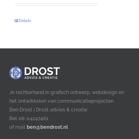
Details
Je rechterhand in grafisch ontwerp, webdesign en
het ontwikkelen van communicatieprojecten.
Ben Drost | Drost advies & creatie
Bel 06-24247461
of mail
ben@bendrost.nl