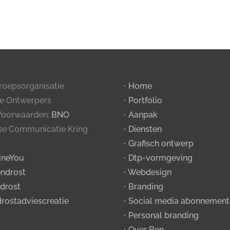
roepsorganisatie
•
Home
e Ontwerpers
•
Portfolio
Voorwaarden:
BNO
•
Aanpak
tse Communicatie Kring
•
Diensten
•
Grafisch ontwerp
ineYou
•
Dtp-vormgeving
ndrost
•
Webdesign
drost
•
Branding
drostadviescreatie
•
Social media abonnement
•
Personal branding
•
Over Ben