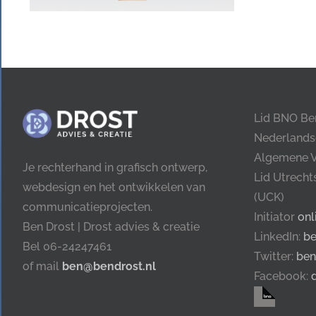
Lid BNO Be
Nederlands
Algemene 
Je rechterhand in grafisch ontwerp,
Lid Utrech
webdesign en het ontwikkelen van
(UCK)
communicatieprojecten.
Initiator
onl
Ben Drost | Drost advies & creatie
LinkedIn:
be
Bel 06-24247461
Twitter:
ben
of mail
ben@bendrost.nl
Facebook: