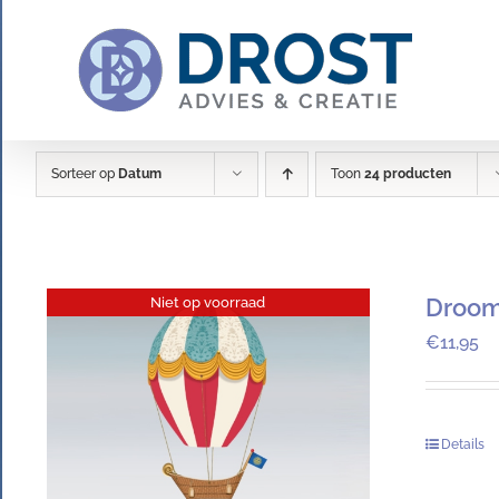
Ga
naar
inhoud
Sorteer op
Datum
Toon
24 producten
Droom
Niet op voorraad
€
11,95
Details