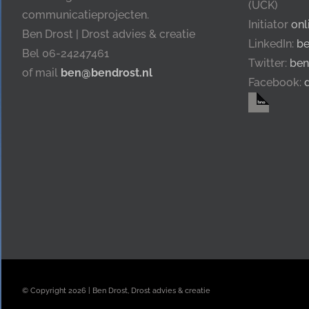
(UCK)
communicatieprojecten.
Initiator
onl
Ben Drost | Drost advies & creatie
LinkedIn:
be
Bel 06-24247461
Twitter:
ben
of mail
ben@bendrost.nl
Facebook:
© Copyright
2026 | Ben Drost, Drost advies & creatie