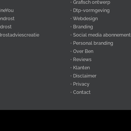
•
Grafisch ontwerp
ineYou
•
Dtp-vormgeving
ndrost
•
Webdesign
drost
•
Branding
drostadviescreatie
•
Social media abonnement
•
Personal branding
•
Over Ben
•
Reviews
•
Klanten
•
Disclaimer
•
Privacy
•
Contact