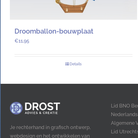
Droomballon-bouwplaat
€
11,95
Details
Lid BNO Be
Nederlands
Algemene 
Je rechterhand in grafisch ontwerp,
Lid Utrech
webdesign en het ontwikkelen van