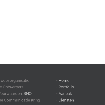
roepsorganisatie
•
Home
e Ontwerpers
•
Portfolio
Voorwaarden:
BNO
•
Aanpak
tse Communicatie Kring
•
Diensten