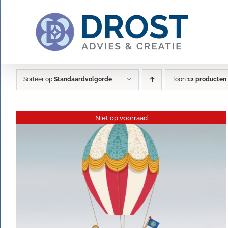
Ga
naar
inhoud
Sorteer op
Standaardvolgorde
Toon
12 producten
Niet op voorraad