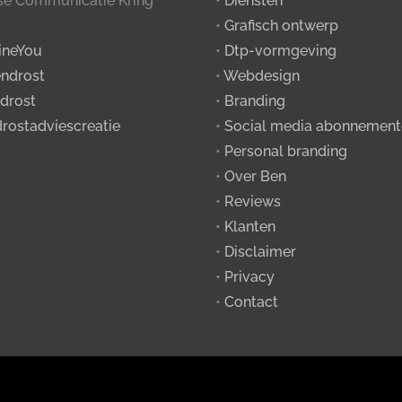
tse Communicatie Kring
•
Diensten
•
Grafisch ontwerp
ineYou
•
Dtp-vormgeving
ndrost
•
Webdesign
drost
•
Branding
drostadviescreatie
•
Social media abonnement
•
Personal branding
•
Over Ben
•
Reviews
•
Klanten
•
Disclaimer
•
Privacy
•
Contact