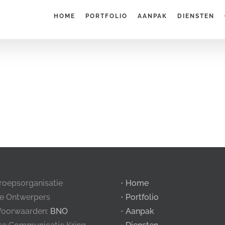
HOME
PORTFOLIO
AANPAK
DIENSTEN
roepsorganisatie
•
Home
e Ontwerpers
•
Portfolio
Voorwaarden:
BNO
•
Aanpak