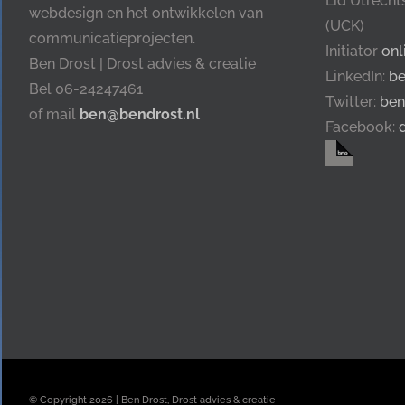
Lid Utrech
webdesign en het ontwikkelen van
(UCK)
communicatieprojecten.
Initiator
onl
Ben Drost | Drost advies & creatie
LinkedIn:
be
Bel 06-24247461
Twitter:
ben
of mail
ben@bendrost.nl
Facebook:
© Copyright
2026 | Ben Drost, Drost advies & creatie