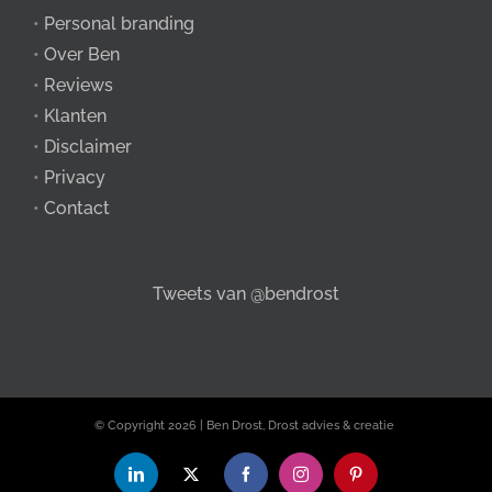
•
Personal branding
•
Over Ben
•
Reviews
•
Klanten
•
Disclaimer
•
Privacy
•
Contact
Tweets van @bendrost
© Copyright
2026 | Ben Drost, Drost advies & creatie
LinkedIn
X
Facebook
Instagram
Pinterest