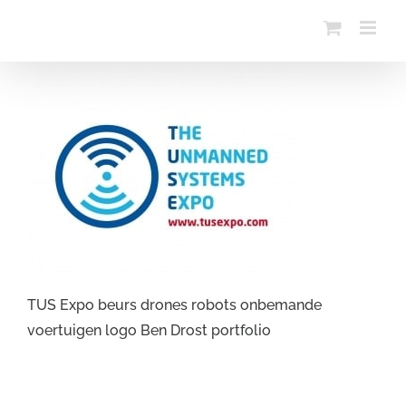
Ga
naar
inhoud
TUS Expo beurs drones robots onbemande
voertuigen logo Ben Drost portfolio