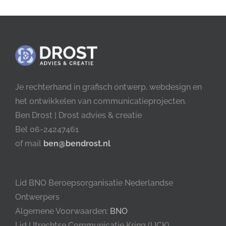
Je rechterhand in grafisch ontwerp, webdesign en
het ontwikkelen van communicatieprojecten.
Ben Drost | Drost advies & creatie
Bel 06-24247461
of mail
ben@bendrost.nl
Lid BNO Beroepsorganisatie Nederlandse
Ontwerpers
Algemene Voorwaarden:
BNO
Lid Utrechtse Communicatie Kring (UCK)