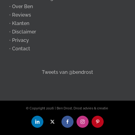
•
Over Ben
•
Reviews
•
Klanten
•
Disclaimer
•
Privacy
•
Contact
Tweets van @bendrost
© Copyright
2026 | Ben Drost, Drost advies & creatie
LinkedIn
X
Facebook
Instagram
Pinterest