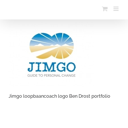
Ga
naar
inhoud
Jimgo loopbaancoach logo Ben Drost portfolio