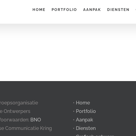
HOME
PORTFOLIO
AANPAK
DIENSTEN
roepsorganisatie
•
Home
e Ontwerpers
•
Portfolio
Voorwaarden:
BNO
•
Aanpak
tse Communicatie Kring
•
Diensten