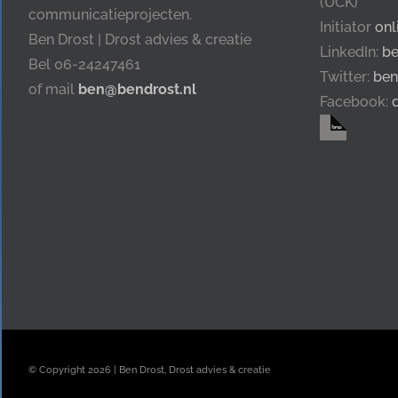
(UCK)
communicatieprojecten.
Initiator
onl
Ben Drost | Drost advies & creatie
LinkedIn:
be
Bel 06-24247461
Twitter:
ben
of mail
ben@bendrost.nl
Facebook:
© Copyright
2026 | Ben Drost, Drost advies & creatie