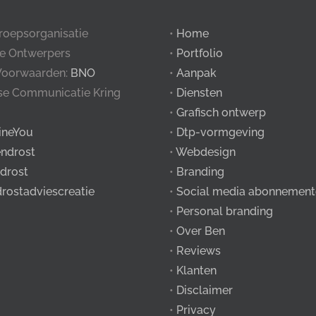
roepsorganisatie
•
Home
e Ontwerpers
•
Portfolio
Voorwaarden:
BNO
•
Aanpak
tse Communicatie Kring
•
Diensten
•
Grafisch ontwerp
ineYou
•
Dtp-vormgeving
ndrost
•
Webdesign
drost
•
Branding
drostadviescreatie
•
Social media abonnement
•
Personal branding
•
Over Ben
•
Reviews
•
Klanten
•
Disclaimer
•
Privacy