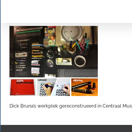
Ga
naar
inhoud
Dick Bruna’s werkplek gereconstrueerd in Centraal Mus