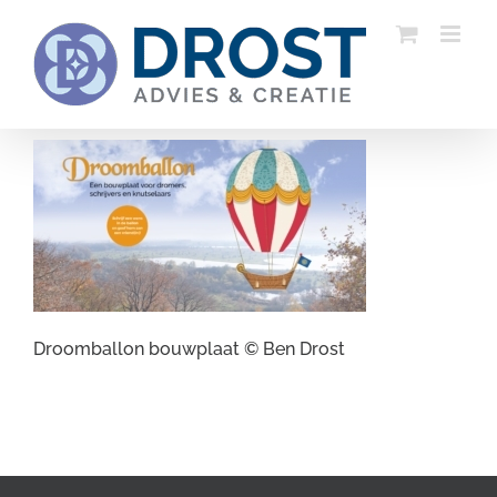
Ga
naar
inhoud
Droomballon bouwplaat © Ben Drost