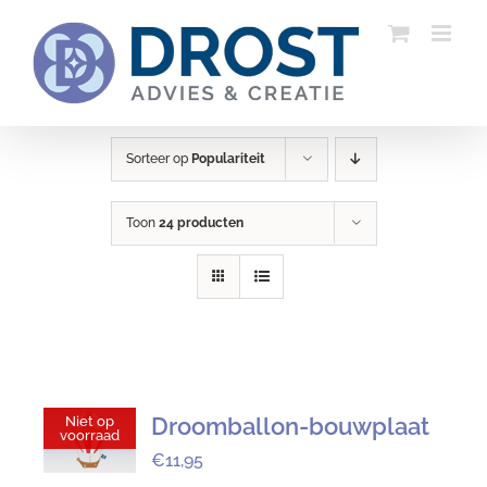
Ga
naar
inhoud
Sorteer op
Populariteit
Toon
24 producten
Droomballon-bouwplaat
Niet op
voorraad
€
11,95