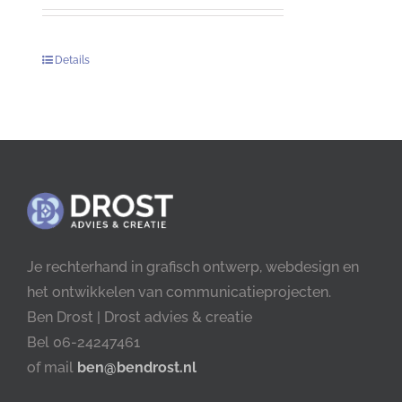
Details
Je rechterhand in grafisch ontwerp, webdesign en
het ontwikkelen van communicatieprojecten.
Ben Drost | Drost advies & creatie
Bel 06-24247461
of mail
ben@bendrost.nl