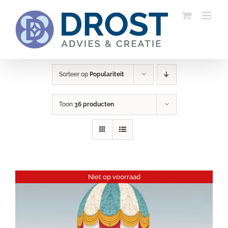
Ga
naar
inhoud
Sorteer op
Populariteit
Toon
36 producten
Niet op voorraad