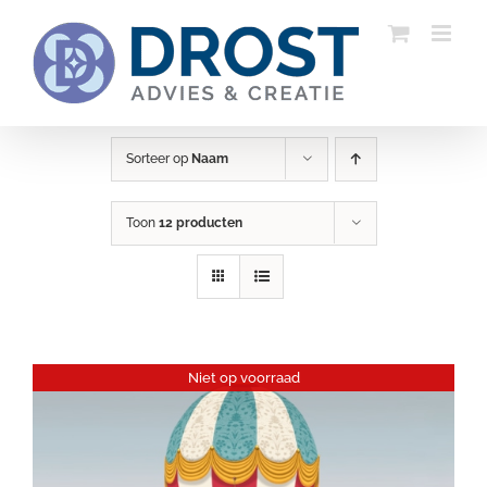
Ga
naar
inhoud
Sorteer op
Naam
Toon
12 producten
Niet op voorraad