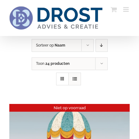
Ga
naar
inhoud
Sorteer op
Naam
Toon
24 producten
Niet op voorraad