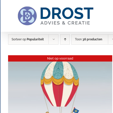
Ga
naar
inhoud
Sorteer op
Populariteit
Toon
36 producten
Niet op voorraad