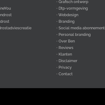
•
Grafisch ontwerp
ineYou
•
Dtp-vormgeving
ndrost
•
Webdesign
drost
•
Branding
drostadviescreatie
•
Social media abonnement
•
Personal branding
•
Over Ben
•
Reviews
•
Klanten
•
Disclaimer
•
Privacy
•
Contact