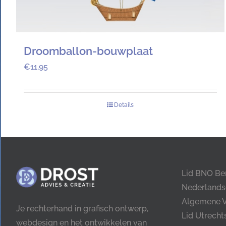
Droomballon-bouwplaat
€
11,95
Details
Lid BNO Be
Nederlands
Algemene 
Je rechterhand in grafisch ontwerp,
Lid Utrech
webdesign en het ontwikkelen van