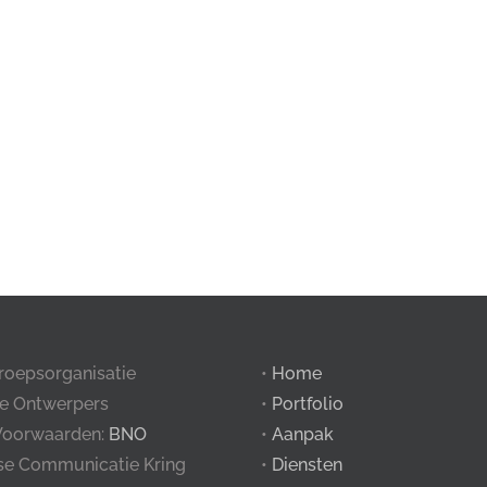
roepsorganisatie
•
Home
e Ontwerpers
•
Portfolio
Voorwaarden:
BNO
•
Aanpak
tse Communicatie Kring
•
Diensten