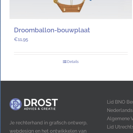
Droomballon-bouwplaat
€
11,95
Details
Lid BNO Be
Nederlands
Algemene 
Je rechterhand in grafisch ontwerp,
Lid Utrech
webdesign en het ontwikkelen van