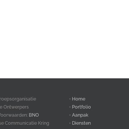
roepsorganisatie
•
Home
e Ontwerpers
•
Portfolio
Voorwaarden:
BNO
•
Aanpak
tse Communicatie Kring
•
Diensten