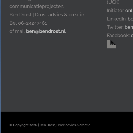
(UCK)
communicatieprojecten.
Initiator
onl
Ben Drost | Drost advies & creatie
LinkedIn:
be
Bel 06-24247461
Twitter:
ben
of mail
ben@bendrost.nl
Facebook:
© Copyright
2026 | Ben Drost, Drost advies & creatie