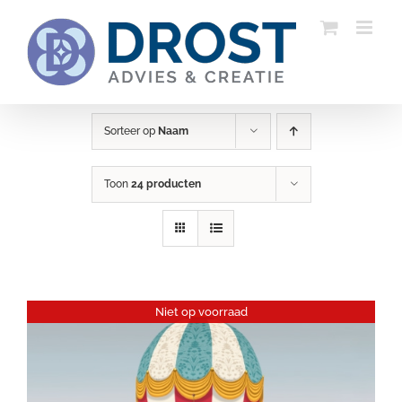
Ga
naar
inhoud
Sorteer op
Naam
Toon
24 producten
Niet op voorraad