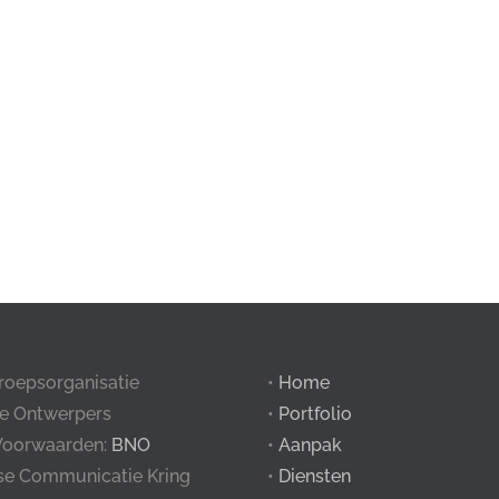
roepsorganisatie
•
Home
e Ontwerpers
•
Portfolio
Voorwaarden:
BNO
•
Aanpak
tse Communicatie Kring
•
Diensten