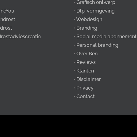
•
Grafisch ontwerp
ineYou
•
Dtp-vormgeving
ndrost
•
Webdesign
drost
•
Branding
drostadviescreatie
•
Social media abonnement
•
Personal branding
•
Over Ben
•
Reviews
•
Klanten
•
Disclaimer
•
Privacy
•
Contact