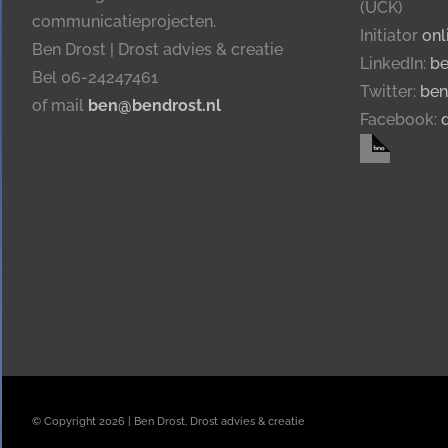
(UCK)
communicatieprojecten.
Initiator
onl
Ben Drost | Drost advies & creatie
LinkedIn:
be
Bel 06-24247461
Twitter:
ben
of mail
ben@bendrost.nl
Facebook:
© Copyright
2026 | Ben Drost, Drost advies & creatie