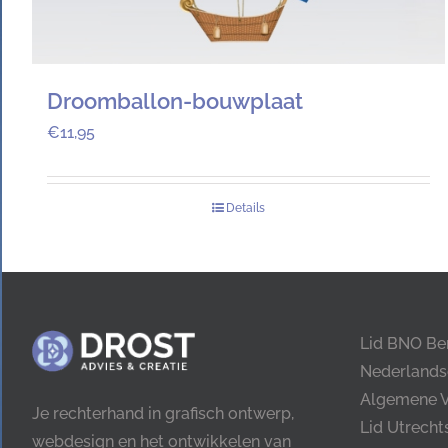
Droomballon-bouwplaat
€
11,95
Details
Lid BNO Be
Nederlands
Algemene 
Je rechterhand in grafisch ontwerp,
Lid Utrech
webdesign en het ontwikkelen van