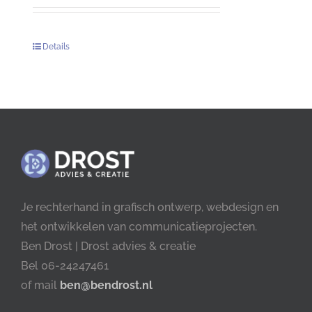
Details
Je rechterhand in grafisch ontwerp, webdesign en
het ontwikkelen van communicatieprojecten.
Ben Drost | Drost advies & creatie
Bel 06-24247461
of mail
ben@bendrost.nl