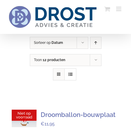
Ga
naar
inhoud
Sorteer op
Datum
Toon
12 producten
Droomballon-bouwplaat
Niet op
voorraad
€
11,95