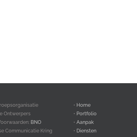
roepsorganisatie
•
Home
e Ontwerpers
•
Portfolio
Voorwaarden:
BNO
•
Aanpak
tse Communicatie Kring
•
Diensten