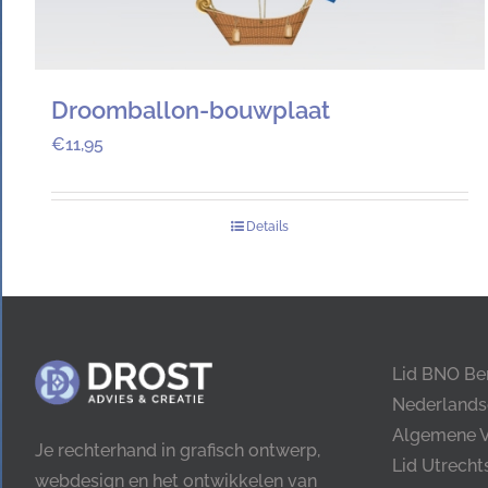
Droomballon-bouwplaat
€
11,95
Details
Lid BNO Be
Nederlands
Algemene 
Je rechterhand in grafisch ontwerp,
Lid Utrech
webdesign en het ontwikkelen van