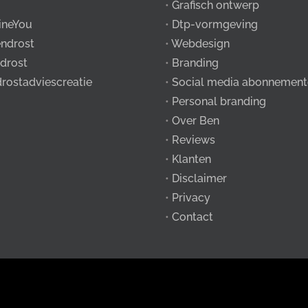
•
Grafisch ontwerp
ineYou
•
Dtp-vormgeving
ndrost
•
Webdesign
drost
•
Branding
drostadviescreatie
•
Social media abonnement
•
Personal branding
•
Over Ben
•
Reviews
•
Klanten
•
Disclaimer
•
Privacy
•
Contact