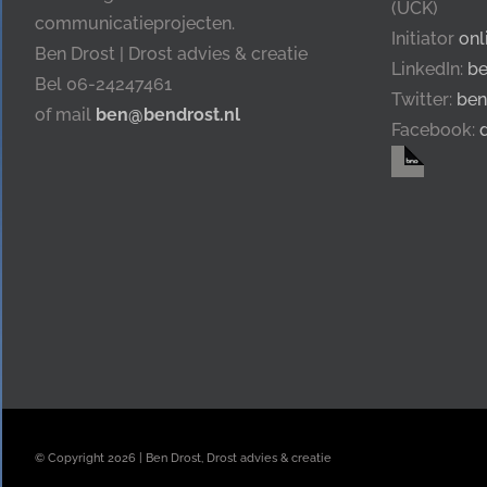
(UCK)
communicatieprojecten.
Initiator
onl
Ben Drost | Drost advies & creatie
LinkedIn:
be
Bel 06-24247461
Twitter:
ben
of mail
ben@bendrost.nl
Facebook:
© Copyright
2026 | Ben Drost, Drost advies & creatie