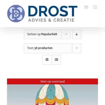
Ga
naar
inhoud
Sorteer op
Populariteit
Toon
36 producten
Niet op voorraad