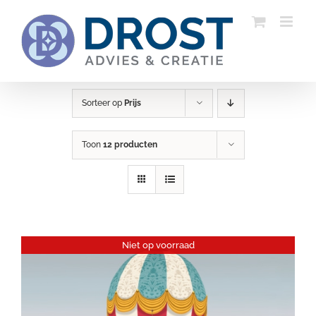
Ga
naar
inhoud
Sorteer op
Prijs
Toon
12 producten
Niet op voorraad